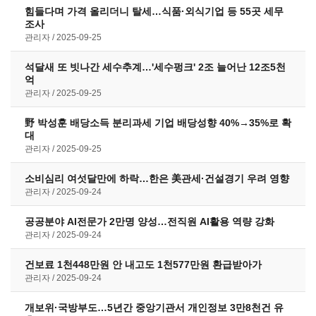
힘들다며 가격 올리더니 탈세…식품·외식기업 등 55곳 세무
조사
관리자
2025-09-25
석달새 또 빗나간 세수추계…'세수펑크' 2조 늘어난 12조5천
억
관리자
2025-09-25
野 박성훈 배당소득 분리과세 기업 배당성향 40%→35%로 확
대
관리자
2025-09-25
소비심리 여섯달만에 하락…한은 美관세·건설경기 우려 영향
관리자
2025-09-24
공공분야 AI전문가 2만명 양성…전직원 AI활용 역량 강화
관리자
2025-09-24
건보료 1천448만원 안 내고도 1천577만원 환급받아가
관리자
2025-09-24
개보위·국방부도…5년간 중앙기관서 개인정보 3만8천건 유